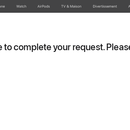
one
Watch
AirPods
TV & Maison
Divertissements
to complete your request. Please 