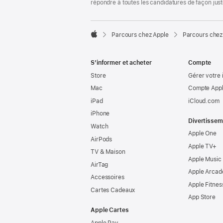
répondre à toutes les candidatures de façon jus

Parcours chez Apple
Parcours chez
Apple
S’informer et acheter
Compte
Store
Gérer votre 
Mac
Compte Appl
iPad
iCloud.com
iPhone
Divertissem
Watch
Apple One
AirPods
Apple TV+
TV & Maison
Apple Music
AirTag
Apple Arcad
Accessoires
Apple Fitnes
Cartes Cadeaux
App Store
Apple Cartes
Apple Pay