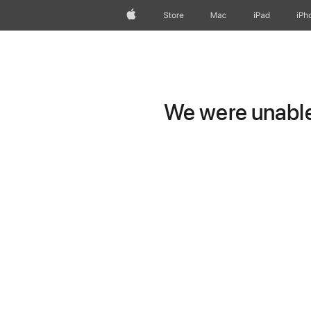
Apple
Store
Mac
iPad
iPh
We were unable 