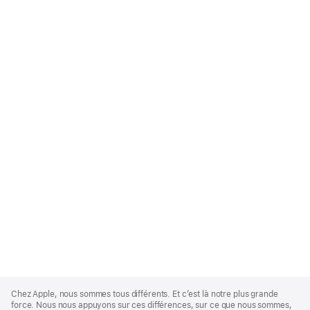
Apple
Footer
Chez Apple, nous sommes tous différents. Et c’est là notre plus grande
force. Nous nous appuyons sur ces différences, sur ce que nous sommes,