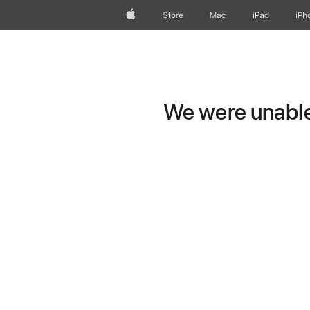
Apple
Store
Mac
iPad
iPh
We were unable 