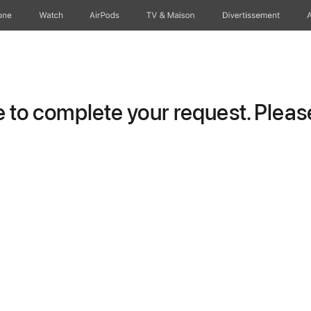
one
Watch
AirPods
TV & Maison
Divertissements
to complete your request. Please 