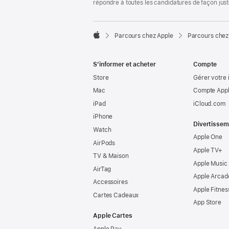
répondre à toutes les candidatures de façon jus

Parcours chez Apple
Parcours chez
Apple
S’informer et acheter
Compte
Store
Gérer votre 
Mac
Compte Appl
iPad
iCloud.com
iPhone
Divertissem
Watch
Apple One
AirPods
Apple TV+
TV & Maison
Apple Music
AirTag
Apple Arcad
Accessoires
Apple Fitnes
Cartes Cadeaux
App Store
Apple Cartes
Apple Pay