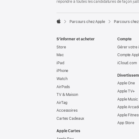
répondre à toutes les candidatures de façon jus

Parcours chez Apple
Parcours chez
Apple
S’informer et acheter
Compte
Store
Gérer votre 
Mac
Compte Appl
iPad
iCloud.com
iPhone
Divertissem
Watch
Apple One
AirPods
Apple TV+
TV & Maison
Apple Music
AirTag
Apple Arcad
Accessoires
Apple Fitnes
Cartes Cadeaux
App Store
Apple Cartes
Apple Pay