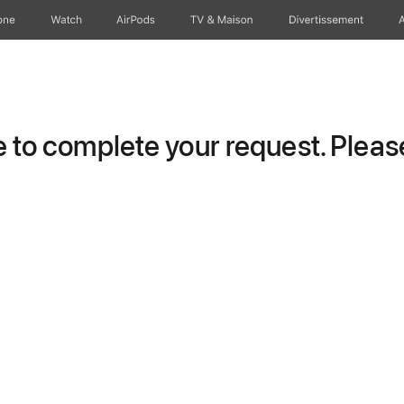
one
Watch
AirPods
TV & Maison
Divertissements
to complete your request. Please 