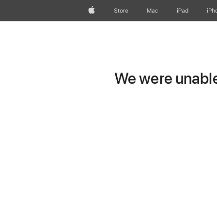
Apple
Store
Mac
iPad
iPh
We were unable 