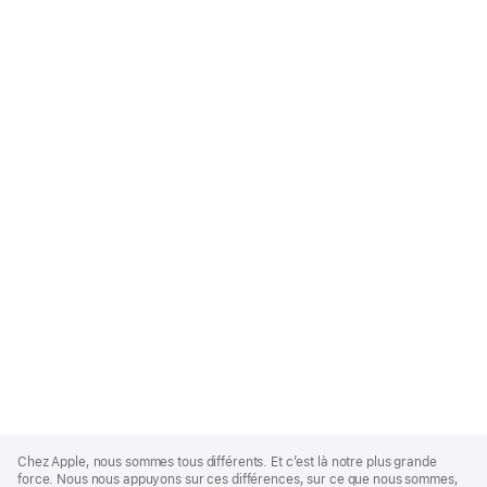
Apple
Footer
Chez Apple, nous sommes tous différents. Et c’est là notre plus grande
force. Nous nous appuyons sur ces différences, sur ce que nous sommes,