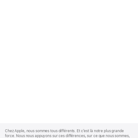
Apple
Footer
Chez Apple, nous sommes tous différents. Et c’est là notre plus grande
force. Nous nous appuyons sur ces différences, sur ce que nous sommes,