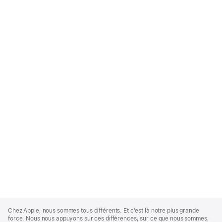
Apple
Footer
Chez Apple, nous sommes tous différents. Et c’est là notre plus grande
force. Nous nous appuyons sur ces différences, sur ce que nous sommes,