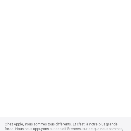
Apple
Footer
Chez Apple, nous sommes tous différents. Et c’est là notre plus grande
force. Nous nous appuyons sur ces différences, sur ce que nous sommes,