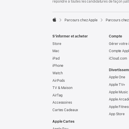
répondre à toutes les candidatures de façon jus

Parcours chez Apple
Parcours chez
Apple
S’informer et acheter
Compte
Store
Gérer votre 
Mac
Compte Appl
iPad
iCloud.com
iPhone
Divertissem
Watch
Apple One
AirPods
Apple TV+
TV & Maison
Apple Music
AirTag
Apple Arcad
Accessoires
Apple Fitnes
Cartes Cadeaux
App Store
Apple Cartes
Apple Pay