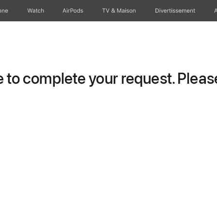
one
Watch
AirPods
TV & Maison
Divertissements
to complete your request. Please 