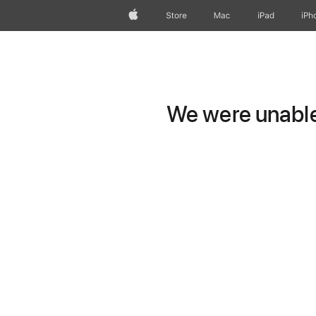
Apple
Store
Mac
iPad
iPh
We were unable 