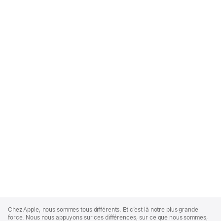
Apple
Footer
Chez Apple, nous sommes tous différents. Et c’est là notre plus grande
force. Nous nous appuyons sur ces différences, sur ce que nous sommes,