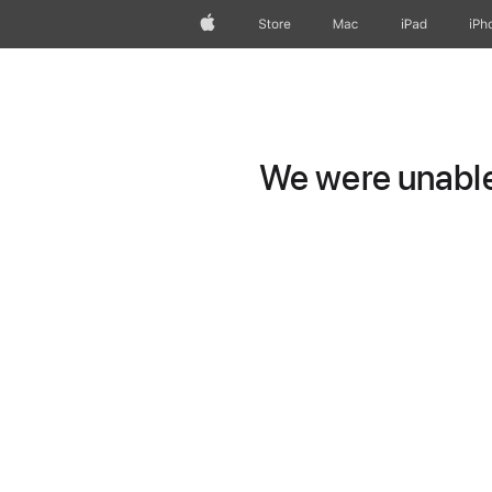
Apple
Store
Mac
iPad
iPh
We were unable 