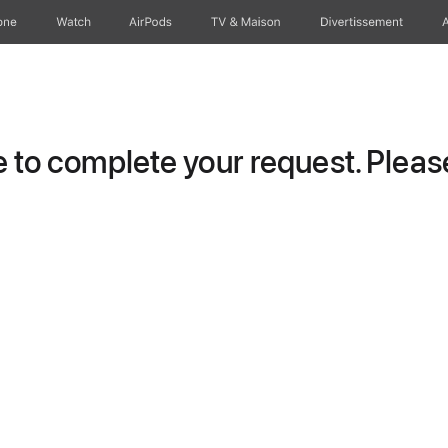
one
Watch
AirPods
TV & Maison
Divertissements
to complete your request. Please 