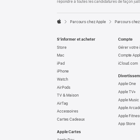
répondre à toutes les candidatures de façon jus

Parcours chez Apple
Parcours chez
Apple
S’informer et acheter
Compte
Store
Gérer votre 
Mac
Compte Appl
iPad
iCloud.com
iPhone
Divertissem
Watch
Apple One
AirPods
Apple TV+
TV & Maison
Apple Music
AirTag
Apple Arcad
Accessoires
Apple Fitnes
Cartes Cadeaux
App Store
Apple Cartes
Apple Pay