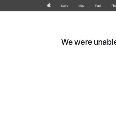
Apple
Store
Mac
iPad
iPh
We were unable 