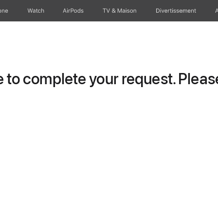
one
Watch
AirPods
TV & Maison
Divertissements
to complete your request. Please 