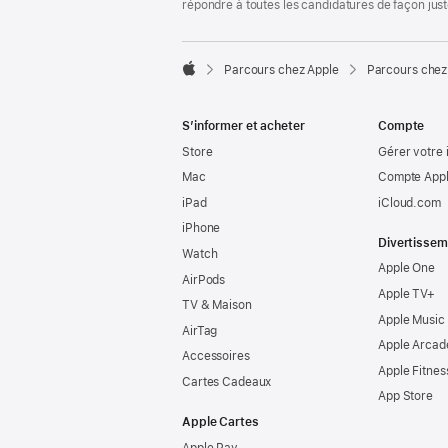
répondre à toutes les candidatures de façon jus

Parcours chez Apple
Parcours chez
Apple
S’informer et acheter
Compte
Store
Gérer votre 
Mac
Compte Appl
iPad
iCloud.com
iPhone
Divertissem
Watch
Apple One
AirPods
Apple TV+
TV & Maison
Apple Music
AirTag
Apple Arcad
Accessoires
Apple Fitnes
Cartes Cadeaux
App Store
Apple Cartes
Apple Pay