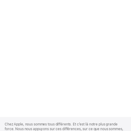
Apple
Footer
Chez Apple, nous sommes tous différents. Et c’est là notre plus grande
force. Nous nous appuyons sur ces différences, sur ce que nous sommes,