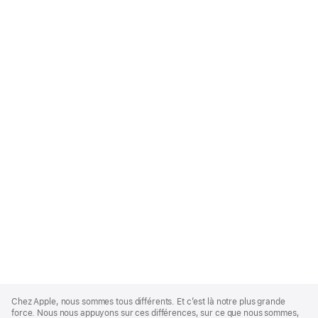
Apple
Footer
Chez Apple, nous sommes tous différents. Et c’est là notre plus grande
force. Nous nous appuyons sur ces différences, sur ce que nous sommes,