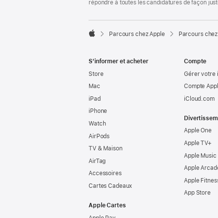
répondre à toutes les candidatures de façon jus

Parcours chez Apple
Parcours chez
Apple
S’informer et acheter
Compte
Store
Gérer votre 
Mac
Compte Appl
iPad
iCloud.com
iPhone
Divertissem
Watch
Apple One
AirPods
Apple TV+
TV & Maison
Apple Music
AirTag
Apple Arcad
Accessoires
Apple Fitnes
Cartes Cadeaux
App Store
Apple Cartes
Apple Pay