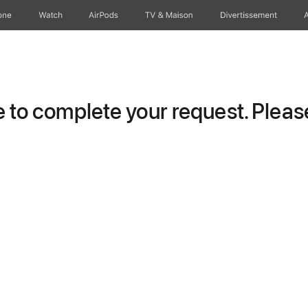
one
Watch
AirPods
TV & Maison
Divertissements
to complete your request. Please 