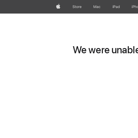
Apple
Store
Mac
iPad
iPh
We were unable 