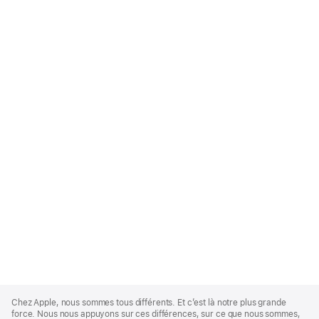
Apple
Footer
Chez Apple, nous sommes tous différents. Et c’est là notre plus grande
force. Nous nous appuyons sur ces différences, sur ce que nous sommes,