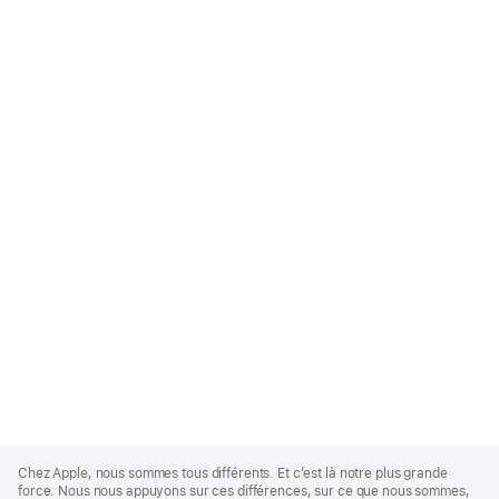
Apple
Footer
Chez Apple, nous sommes tous différents. Et c’est là notre plus grande
force. Nous nous appuyons sur ces différences, sur ce que nous sommes,