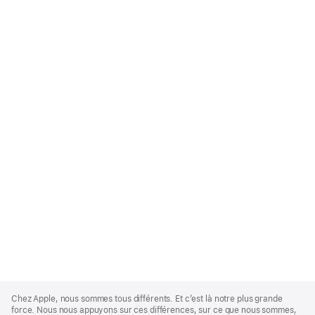
Apple
Footer
Chez Apple, nous sommes tous différents. Et c’est là notre plus grande
force. Nous nous appuyons sur ces différences, sur ce que nous sommes,