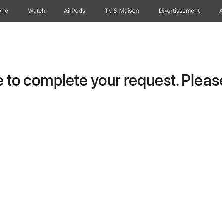
one
Watch
AirPods
TV & Maison
Divertissements
to complete your request. Please 