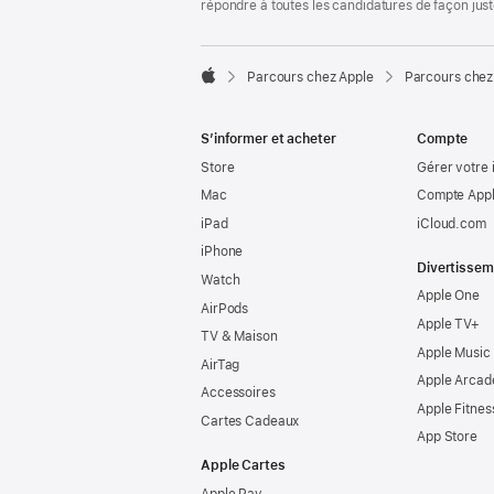
répondre à toutes les candidatures de façon jus

Parcours chez Apple
Parcours chez
Apple
S’informer et acheter
Compte
Store
Gérer votre 
Mac
Compte Appl
iPad
iCloud.com
iPhone
Divertissem
Watch
Apple One
AirPods
Apple TV+
TV & Maison
Apple Music
AirTag
Apple Arcad
Accessoires
Apple Fitnes
Cartes Cadeaux
App Store
Apple Cartes
Apple Pay