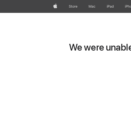
Apple
Store
Mac
iPad
iPh
We were unable 