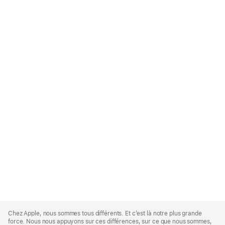
Apple
Footer
Chez Apple, nous sommes tous différents. Et c’est là notre plus grande
force. Nous nous appuyons sur ces différences, sur ce que nous sommes,