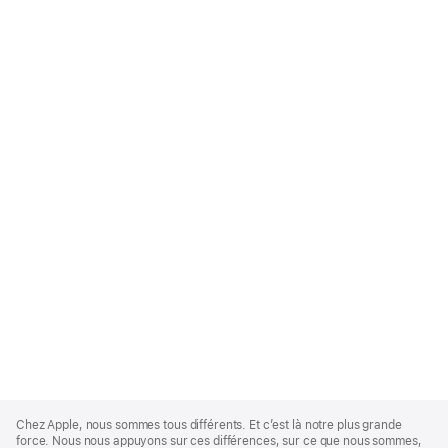
Apple
Footer
Chez Apple, nous sommes tous différents. Et c’est là notre plus grande
force. Nous nous appuyons sur ces différences, sur ce que nous sommes,