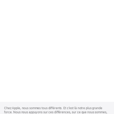
Apple
Footer
Chez Apple, nous sommes tous différents. Et c’est là notre plus grande
force. Nous nous appuyons sur ces différences, sur ce que nous sommes,