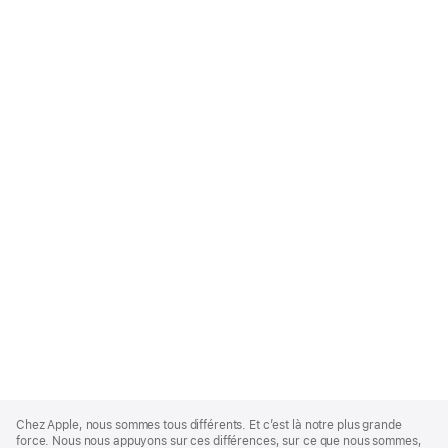
Apple
Footer
Chez Apple, nous sommes tous différents. Et c’est là notre plus grande
force. Nous nous appuyons sur ces différences, sur ce que nous sommes,