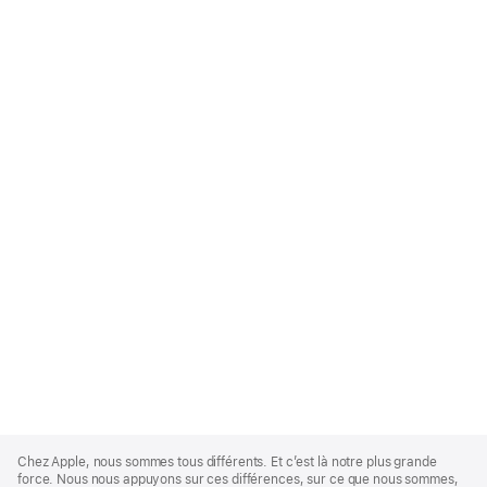
Apple
Footer
Chez Apple, nous sommes tous différents. Et c’est là notre plus grande
force. Nous nous appuyons sur ces différences, sur ce que nous sommes,