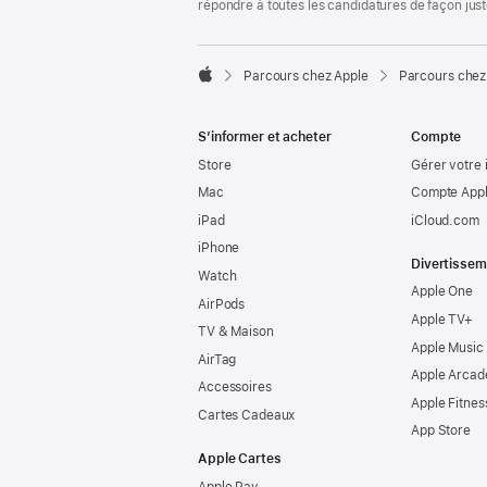
répondre à toutes les candidatures de façon jus

Parcours chez Apple
Parcours chez
Apple
S’informer et acheter
Compte
Store
Gérer votre 
Mac
Compte Appl
iPad
iCloud.com
iPhone
Divertissem
Watch
Apple One
AirPods
Apple TV+
TV & Maison
Apple Music
AirTag
Apple Arcad
Accessoires
Apple Fitnes
Cartes Cadeaux
App Store
Apple Cartes
Apple Pay