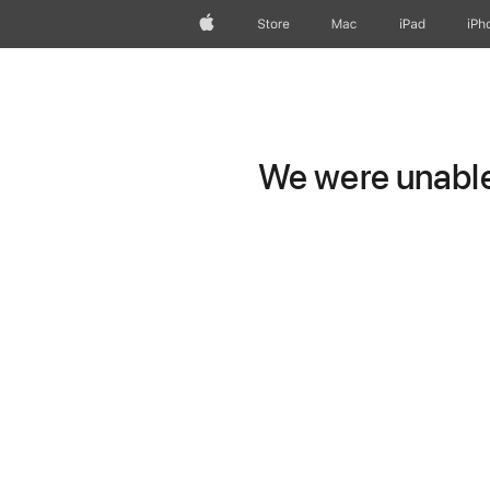
Apple
Store
Mac
iPad
iPh
We were unable 