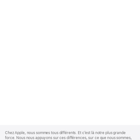
Apple
Footer
Chez Apple, nous sommes tous différents. Et c’est là notre plus grande
force. Nous nous appuyons sur ces différences, sur ce que nous sommes,