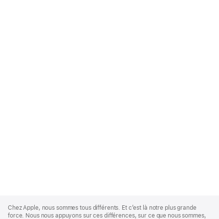
Apple
Footer
Chez Apple, nous sommes tous différents. Et c’est là notre plus grande
force. Nous nous appuyons sur ces différences, sur ce que nous sommes,