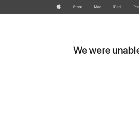
Apple
Store
Mac
iPad
iPh
We were unable 