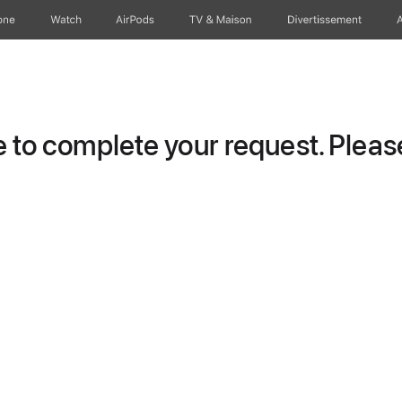
one
Watch
AirPods
TV & Maison
Divertissements
to complete your request. Please 