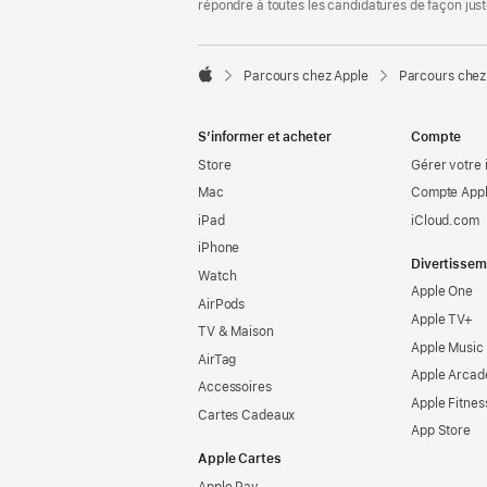
répondre à toutes les candidatures de façon jus

Parcours chez Apple
Parcours chez
Apple
S’informer et acheter
Compte
Store
Gérer votre 
Mac
Compte Appl
iPad
iCloud.com
iPhone
Divertissem
Watch
Apple One
AirPods
Apple TV+
TV & Maison
Apple Music
AirTag
Apple Arcad
Accessoires
Apple Fitnes
Cartes Cadeaux
App Store
Apple Cartes
Apple Pay