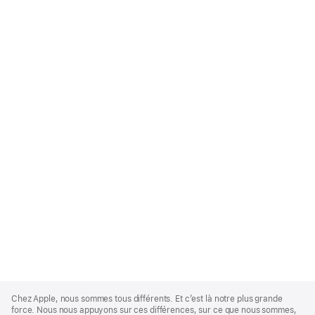
Apple
Footer
Chez Apple, nous sommes tous différents. Et c’est là notre plus grande
force. Nous nous appuyons sur ces différences, sur ce que nous sommes,