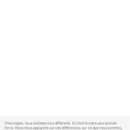
Apple
Footer
Chez Apple, nous sommes tous différents. Et c’est là notre plus grande
force. Nous nous appuyons sur ces différences, sur ce que nous sommes,