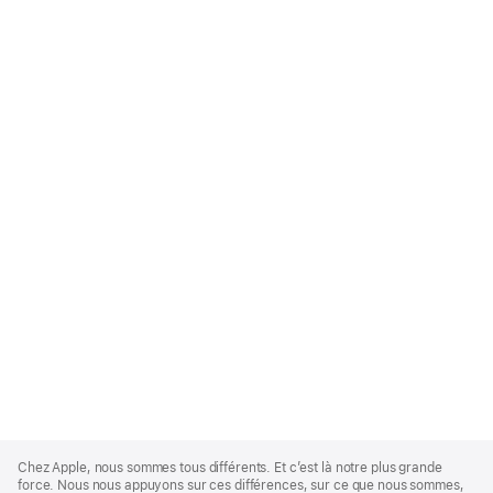
Apple
Footer
Chez Apple, nous sommes tous différents. Et c’est là notre plus grande
force. Nous nous appuyons sur ces différences, sur ce que nous sommes,