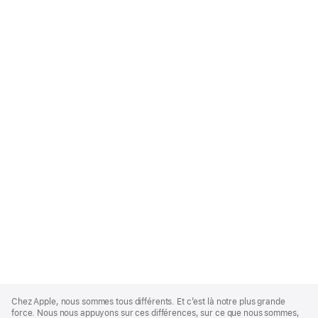
Apple
Footer
Chez Apple, nous sommes tous différents. Et c’est là notre plus grande
force. Nous nous appuyons sur ces différences, sur ce que nous sommes,