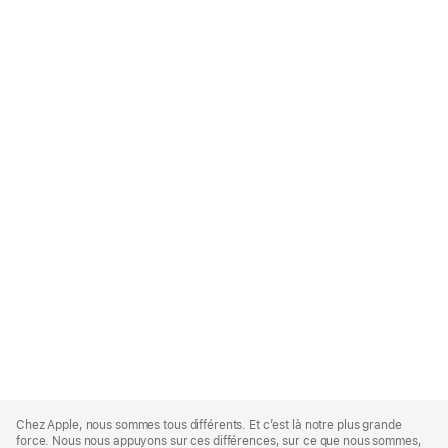
Apple
Footer
Chez Apple, nous sommes tous différents. Et c’est là notre plus grande
force. Nous nous appuyons sur ces différences, sur ce que nous sommes,