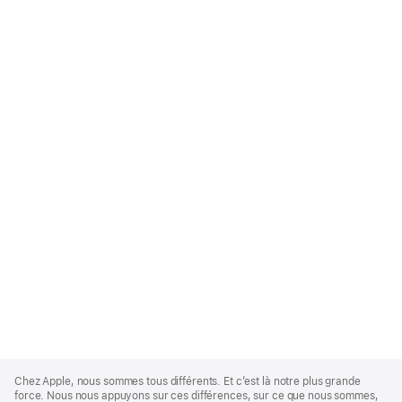
Apple
Footer
Chez Apple, nous sommes tous différents. Et c’est là notre plus grande
force. Nous nous appuyons sur ces différences, sur ce que nous sommes,