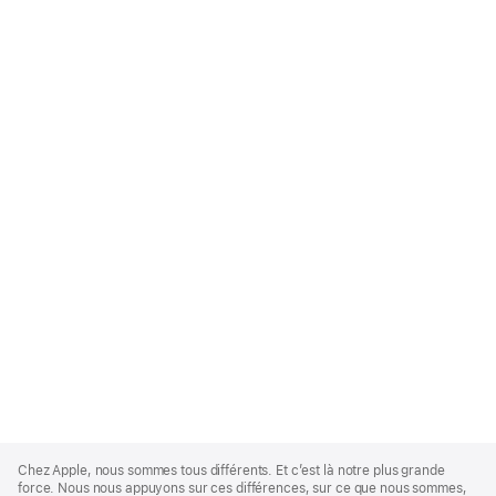
Apple
Footer
Chez Apple, nous sommes tous différents. Et c’est là notre plus grande
force. Nous nous appuyons sur ces différences, sur ce que nous sommes,