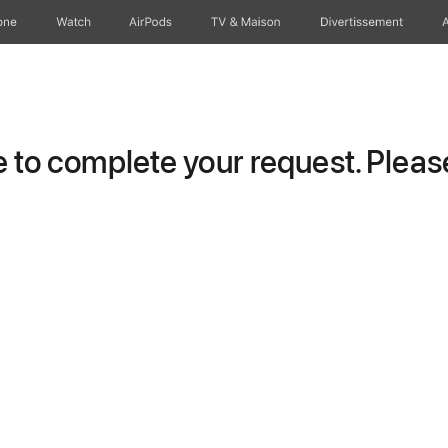
one
Watch
AirPods
TV & Maison
Divertissements
to complete your request. Please 