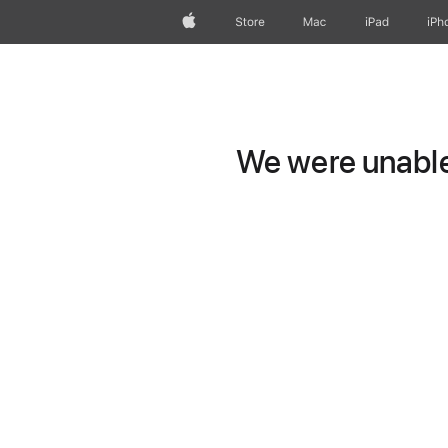
Apple
Store
Mac
iPad
iPh
We were unable 