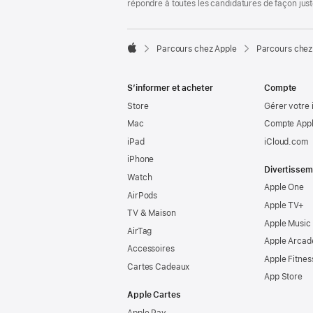
répondre à toutes les candidatures de façon jus

Parcours chez Apple
Parcours chez
Apple
S’informer et acheter
Compte
Store
Gérer votre 
Mac
Compte Appl
iPad
iCloud.com
iPhone
Divertissem
Watch
Apple One
AirPods
Apple TV+
TV & Maison
Apple Music
AirTag
Apple Arcad
Accessoires
Apple Fitnes
Cartes Cadeaux
App Store
Apple Cartes
Apple Pay