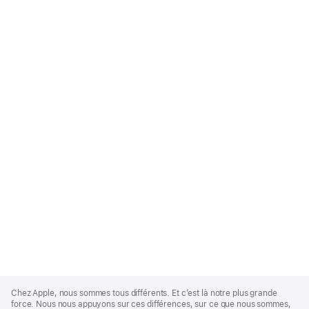
Apple
Footer
Chez Apple, nous sommes tous différents. Et c’est là notre plus grande
force. Nous nous appuyons sur ces différences, sur ce que nous sommes,