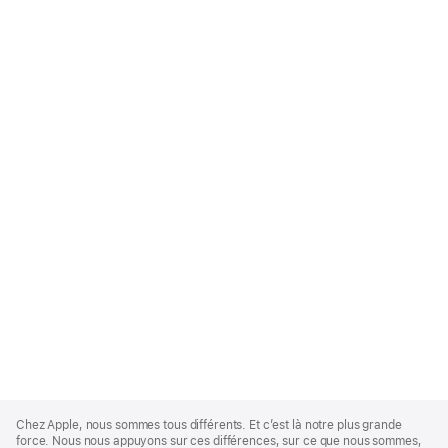
Apple
Footer
Chez Apple, nous sommes tous différents. Et c’est là notre plus grande
force. Nous nous appuyons sur ces différences, sur ce que nous sommes,