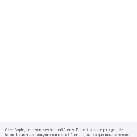
Apple
Footer
Chez Apple, nous sommes tous différents. Et c’est là notre plus grande
force. Nous nous appuyons sur ces différences, sur ce que nous sommes,