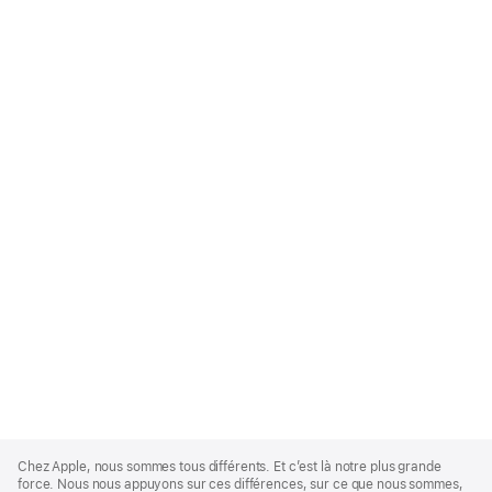
Apple
Footer
Chez Apple, nous sommes tous différents. Et c’est là notre plus grande
force. Nous nous appuyons sur ces différences, sur ce que nous sommes,