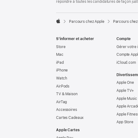
répondre à toutes les candidatures de façon jus

Parcours chez Apple
Parcours chez
Apple
S’informer et acheter
Compte
Store
Gérer votre 
Mac
Compte Appl
iPad
iCloud.com
iPhone
Divertissem
Watch
Apple One
AirPods
Apple TV+
TV & Maison
Apple Music
AirTag
Apple Arcad
Accessoires
Apple Fitnes
Cartes Cadeaux
App Store
Apple Cartes
Apple Pay