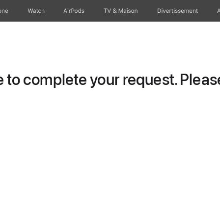
one
Watch
AirPods
TV & Maison
Divertissements
to complete your request. Please 