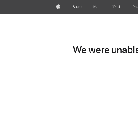
Apple
Store
Mac
iPad
iPh
We were unable 