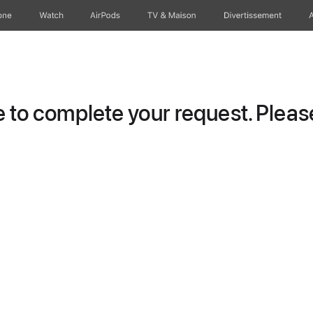
one
Watch
AirPods
TV & Maison
Divertissements
to complete your request. Please 