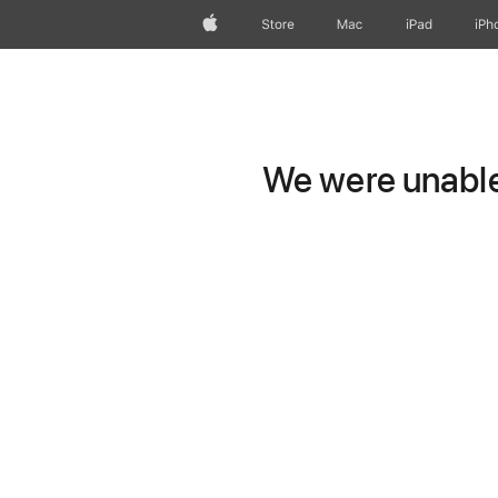
Apple
Store
Mac
iPad
iPh
We were unable 