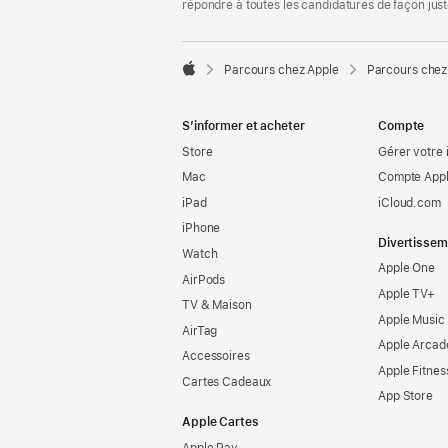
répondre à toutes les candidatures de façon jus

Parcours chez Apple
Parcours chez
Apple
S’informer et acheter
Compte
Store
Gérer votre 
Mac
Compte Appl
iPad
iCloud.com
iPhone
Divertissem
Watch
Apple One
AirPods
Apple TV+
TV & Maison
Apple Music
AirTag
Apple Arcad
Accessoires
Apple Fitnes
Cartes Cadeaux
App Store
Apple Cartes
Apple Pay