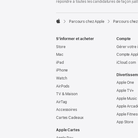
répondre à toutes les candidatures de façon jus

Parcours chez Apple
Parcours chez
Apple
S’informer et acheter
Compte
Store
Gérer votre 
Mac
Compte Appl
iPad
iCloud.com
iPhone
Divertissem
Watch
Apple One
AirPods
Apple TV+
TV & Maison
Apple Music
AirTag
Apple Arcad
Accessoires
Apple Fitnes
Cartes Cadeaux
App Store
Apple Cartes
Apple Pay