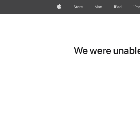
Apple
Store
Mac
iPad
iPh
We were unable 