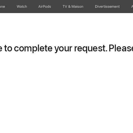
one
Watch
AirPods
TV & Maison
Divertissements
to complete your request. Please 