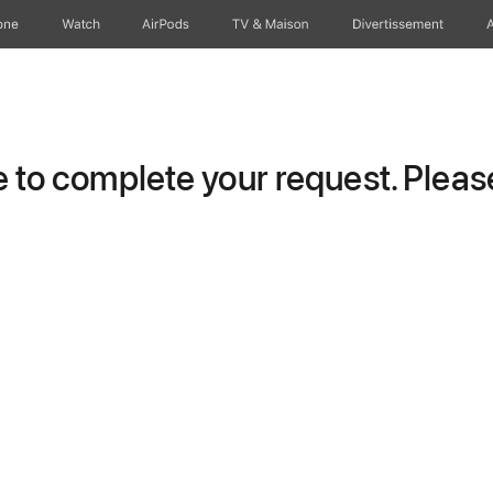
one
Watch
AirPods
TV & Maison
Divertissements
to complete your request. Please 