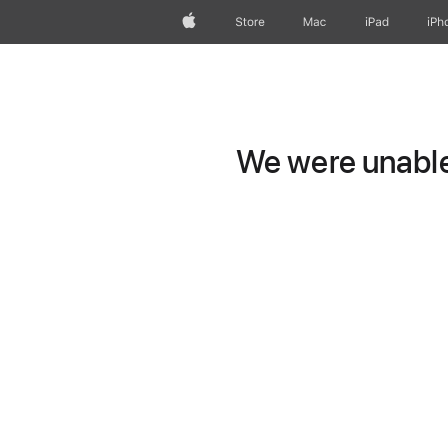
Apple
Store
Mac
iPad
iPh
We were unable 