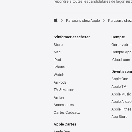
répondre à toutes les candidatures de façon jus

Parcours chez Apple
Parcours chez
Apple
S’informer et acheter
Compte
Store
Gérer votre 
Mac
Compte Appl
iPad
iCloud.com
iPhone
Divertissem
Watch
Apple One
AirPods
Apple TV+
TV & Maison
Apple Music
AirTag
Apple Arcad
Accessoires
Apple Fitnes
Cartes Cadeaux
App Store
Apple Cartes
Apple Pay