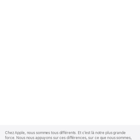
Apple
Footer
Chez Apple, nous sommes tous différents. Et c’est là notre plus grande
force. Nous nous appuyons sur ces différences, sur ce que nous sommes,