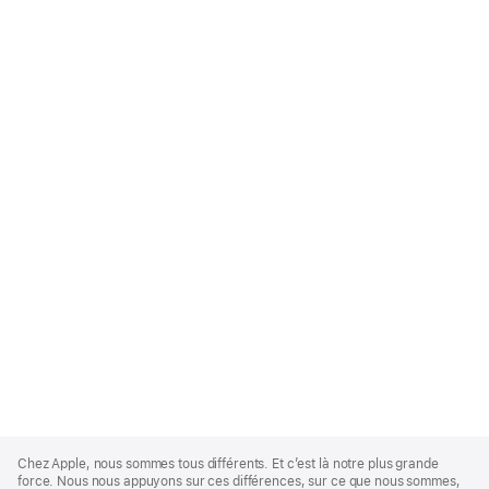
Apple
Footer
Chez Apple, nous sommes tous différents. Et c’est là notre plus grande
force. Nous nous appuyons sur ces différences, sur ce que nous sommes,