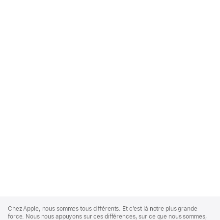
Apple
Footer
Chez Apple, nous sommes tous différents. Et c’est là notre plus grande
force. Nous nous appuyons sur ces différences, sur ce que nous sommes,