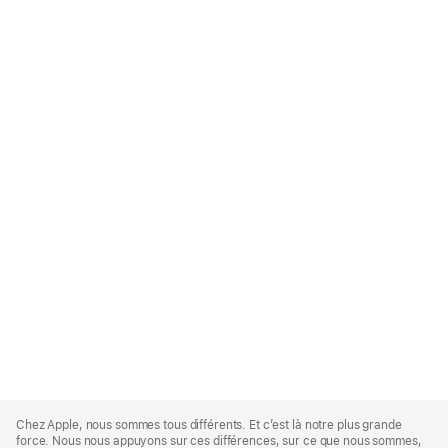
Apple
Footer
Chez Apple, nous sommes tous différents. Et c’est là notre plus grande
force. Nous nous appuyons sur ces différences, sur ce que nous sommes,