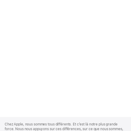
Apple
Footer
Chez Apple, nous sommes tous différents. Et c’est là notre plus grande
force. Nous nous appuyons sur ces différences, sur ce que nous sommes,