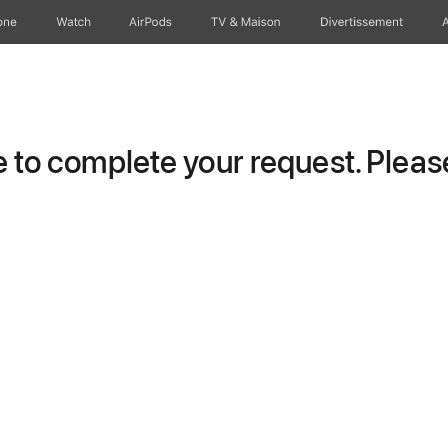
one
Watch
AirPods
TV & Maison
Divertissements
to complete your request. Please 